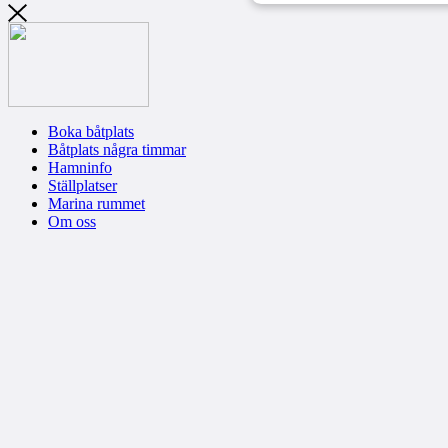
Boka båtplats
Båtplats några timmar
Hamninfo
Ställplatser
Marina rummet
Om oss