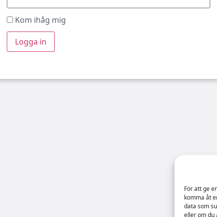
Kom ihåg mig
För att ge e
komma åt en
data som su
eller om du 