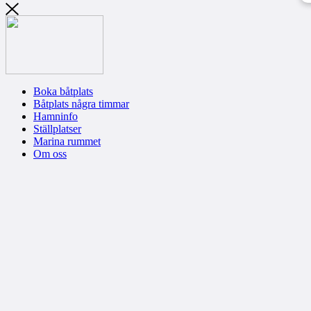
Boka båtplats
Båtplats några timmar
Hamninfo
Ställplatser
Marina rummet
Om oss