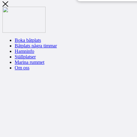
Boka båtplats
Båtplats några timmar
Hamninfo
Ställplatser
Marina rummet
Om oss