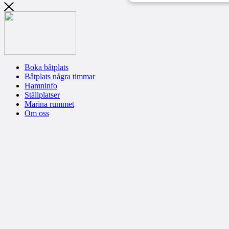
Boka båtplats
Båtplats några timmar
Hamninfo
Ställplatser
Marina rummet
Om oss